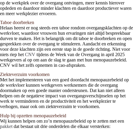
op de werkplek over de overgang ontvingen, meer kennis hierover
opdeden en daardoor minder klachten en daardoor productiever waren
en meer werkplezier ervoeren.
Taboe doorbreken
Helaas heerst er nog steeds een taboe rondom overgangsklachten op de
werkvloer, waardoor vrouwen hun ervaringen niet altijd bespreekbaar
durven te maken. Het is belangrijk om dit taboe te doorbreken en open
gesprekken over de overgang te stimuleren. Aandacht en erkenning
voor deze klachten zijn een eerste stap in de goede richting. Niet voor
niets riep het
CNV
tijdens de Week van de Overgang in april 2025
werkgevers al op om aan de slag te gaan met hun menopauzebeleid.
CNV wil het zelfs opnemen in cao-afspraken.
Ziekteverzuim voorkomen
Met het implementeren van een goed doordacht menopauzebeleid op
de werkvloer kunnen werkgevers werknemers die de overgang
doormaken op een goede manier ondersteunen. Dat kan niet alleen
helpen om de negatieve impact van overgangsverschijnselen op het
werk te verminderen en de productiviteit en het werkplezier te
verhogen, maar ook om ziekteverzuim te voorkomen.
Hulp bij opzetten menopauzebeleid
Wij kunnen helpen om zo’n menopauzebeleid op te zetten met een
pakket
dat bestaat uit drie onderdelen die elkaar versterken: