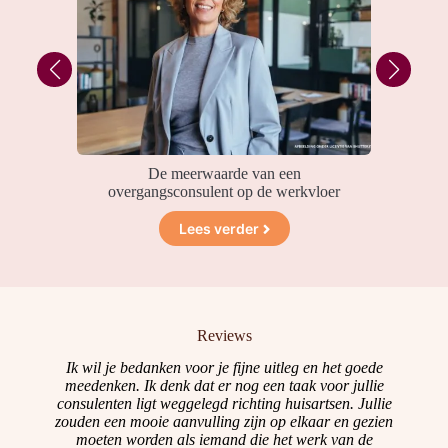
De meerwaarde van een
Wer
sante
overgangsconsulent op de werkvloer
Lees verder
Reviews
e
Ik wil je bedanken voor je fijne uitleg en het goede
meedenken. Ik denk dat er nog een taak voor jullie
ev
consulenten ligt weggelegd richting huisartsen. Jullie
i
end
zouden een mooie aanvulling zijn op elkaar en gezien
me
t.
moeten worden als iemand die het werk van de
mi