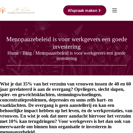
Ga
naar
Afspraak maken
de
inhoud
Menopauzebeleid is voor werkgevers een goede
investering
Home
/
Blog
/
Menopauzebeleid is voor werkgevers een goede
investering
Wist je dat 35% van het verzuim van vrouwen tussen de 40 en 60
jaar gerelateerd is aan de overgang? Opvliegers, slecht slapen,
spier- en gewrichtsklachten, stemmingswisselingen,
concentratieproblemen, depressies en soms zelfs hart- en
vaatklachten. De overgang is geen aanstellerij en kan een
behoorlijke impact hebben op het leven, én de werkprestaties, van
vrouwen. En wist je ook dat meer aandacht hiervoor het verzuim
met 10% kan terugdringen? Voor werkgevers is het dan ook van
meerwaarde om binnen hun organisatie te investeren in
menopauzebeleid.