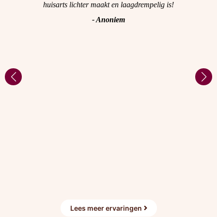
huisarts lichter maakt en laagdrempelig is!
op
n
v
- Anoniem
ijn.
st
Me
at
.
b
aar
ov
Ze
en
ho
,
ben
s
o
en
ge
e
vo
ge
Lees meer ervaringen